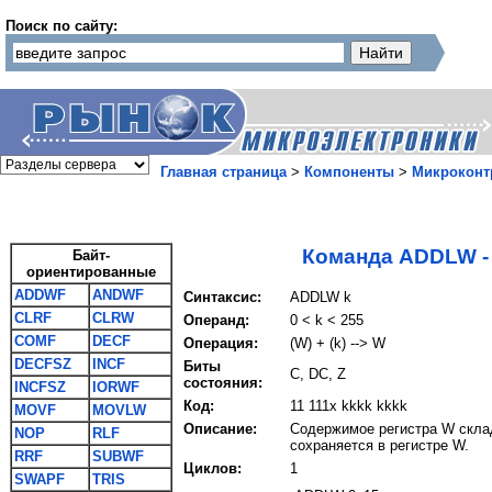
Поиск по сайту:
Главная страница
>
Компоненты
>
Микроконт
Команда ADDLW -
Байт-
ориентированные
ADDWF
ANDWF
Синтаксис:
ADDLW k
CLRF
CLRW
Операнд:
0 < k < 255
COMF
DECF
Операция:
(W) + (k) --> W
DECFSZ
INCF
Биты
C, DC, Z
состояния:
INCFSZ
IORWF
Код:
11 111х kkkk kkkk
MOVF
MOVLW
Описание:
Содержимое регистра W склад
NOP
RLF
сохраняется в регистре W.
RRF
SUBWF
Циклов:
1
SWAPF
TRIS