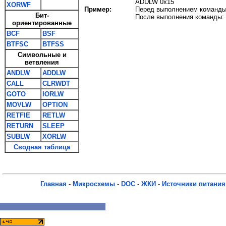
ADDLW 0x15
XORWF
Пример:
Перед выполнением команды
Бит-
После выполнения команды:
ориентированные
BCF
BSF
BTFSC
BTFSS
Символьные и
ветвления
ANDLW
ADDLW
CALL
CLRWDT
GOTO
IORLW
MOVLW
OPTION
RETFIE
RETLW
RETURN
SLEEP
SUBLW
XORLW
Сводная таблица
Главная
-
Микросхемы
-
DOC
-
ЖКИ
-
Источники питания