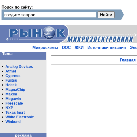
Поиск по сайту:
-
-
-
-
Микросхемы
DOC
ЖКИ
Источники питания
Эле
Типы
Главная
Analog Devices
Atmel
Cypress
Fujitsu
Holtek
MagnaChip
Maxim
Megawin
Freescale
NXP
Texas Insrt
White Eleсtronic
Winbond
реклама