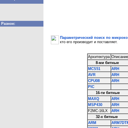
Разное:
Параметрический поиск по микрок
кто его производит и поставляет.
Архитектура
Описание
8-ми битные
MCS51
ARH
AVR
ARH
CPU08
ARH
PIC
16-ти битные
MAXQ
ARH
MSP430
ARH
F2MC-16LX
ARH
32-х битные
ARM
ARM7DT